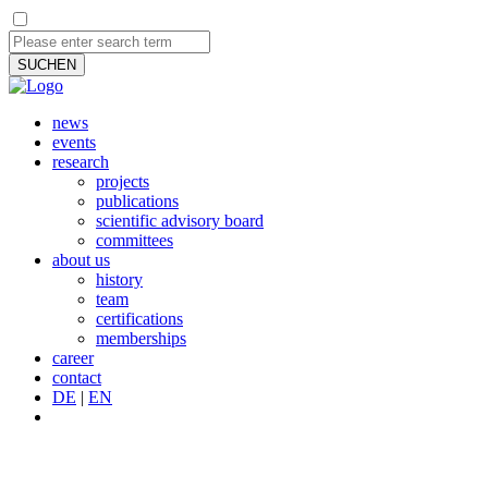
SUCHEN
news
events
research
projects
publications
scientific advisory board
committees
about us
history
team
certifications
memberships
career
contact
DE
|
EN