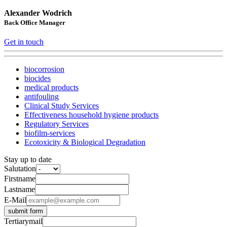
Alexander Wodrich
Back Office Manager
Get in touch
biocorrosion
biocides
medical products
antifouling
Clinical Study Services
Effectiveness household hygiene products
Regulatory Services
biofilm-services
Ecotoxicity & Biological Degradation
Stay up to date
Salutation
Firstname
Lastname
E-Mail
submit form
Tertiarymail