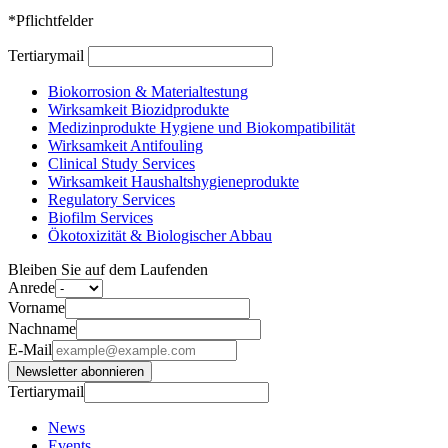
*Pflichtfelder
Tertiarymail
Biokorrosion & Materialtestung
Wirksamkeit Biozidprodukte
Medizinprodukte Hygiene und Biokompatibilität
Wirksamkeit Antifouling
Clinical Study Services
Wirksamkeit Haushaltshygieneprodukte
Regulatory Services
Biofilm Services
Ökotoxizität & Biologischer Abbau
Bleiben Sie auf dem Laufenden
Anrede
Vorname
Nachname
E-Mail
Newsletter abonnieren
Tertiarymail
News
Events