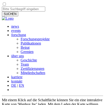
SUCHEN
news
events
forschung
Forschungsprojekte
Publikationen
Beirat
Gremien
über uns
Geschichte
Team
Zertifizierungen
Mitgliedschaften
karriere
kontakt
DE
|
EN
Mit einem Klick auf die Schaltfläche können Sie ein eine interaktive
Karte von 'Mapbox Inc' laden. Mit dem Laden der Karte willigen